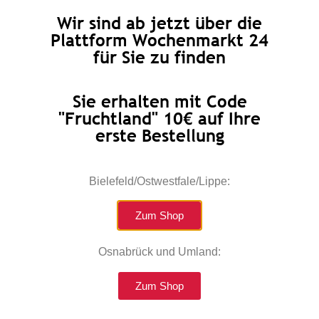
Eier/Sonstiges
Wir sind ab jetzt über die
Plattform Wochenmarkt 24
für Sie zu finden
Partner der Initiative 5 am Tag
Sie erhalten mit Code
"Fruchtland" 10€ auf Ihre
erste Bestellung
Jetzt probieren!
Unser hochwertiges Quellwasser aus der
Bielefeld/Ostwestfale/Lippe:
​St. Leonhards Quelle
Zum Shop
Osnabrück und Umland:
Zum Shop