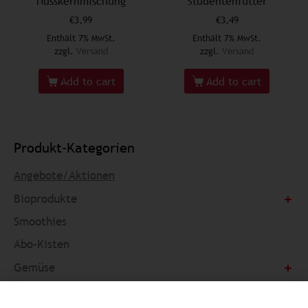
Nusskernmischung
Studentenfutter
€
3,99
€
3,49
Enthält 7% MwSt.
Enthält 7% MwSt.
zzgl.
Versand
zzgl.
Versand
Add to cart
Add to cart
Produkt-Kategorien
Angebote/Aktionen
Bioprodukte
Smoothies
Abo-Kisten
Gemüse
Obst