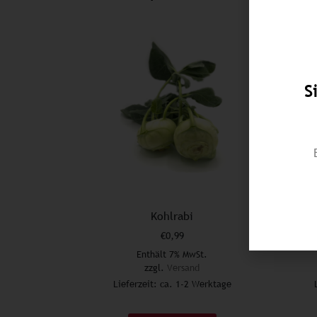
S
Kohlrabi
€
0,99
Enthält 7% MwSt.
zzgl.
Versand
Lieferzeit: ca. 1-2 Werktage