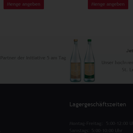
Menge angeben
Menge angeben
Je
Partner der Initiative 5 am Tag
Unser hochwer
​St. 
Lagergeschäftszeiten
Montag-Freitag: 5:00-12:00 U
Samstags: 5:00-10:00 Uhr
t