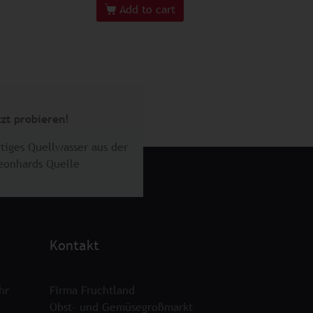
Add to cart
tzt probieren!
tiges Quellwasser aus der
Leonhards Quelle
Kontakt
hr
Firma Fruchtland
Obst- und Gemüsegroßmarkt