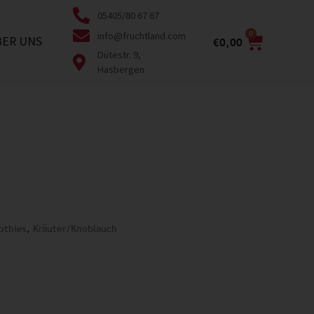
05405/80 67 67
0
info@fruchtland.com
BER UNS
€
0,00
Dütestr. 9,
Hasbergen
othies
,
Kräuter/Knoblauch