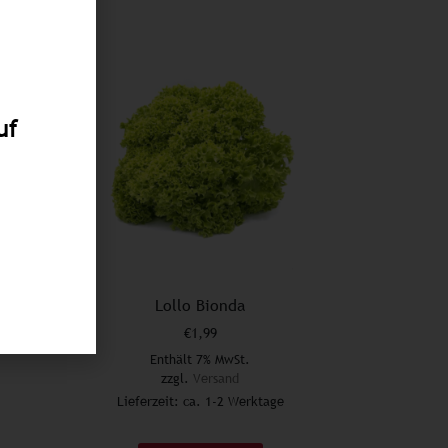
uf
Lollo Bionda
€
1,99
Enthält 7% MwSt.
zzgl.
Versand
Lieferzeit: ca. 1-2 Werktage