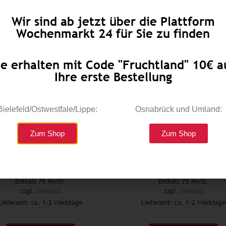
Wir sind ab jetzt über die Plattform
Wochenmarkt 24 für Sie zu finden
ie erhalten mit Code "Fruchtland" 10€ a
Ihre erste Bestellung
Bielefeld/Ostwestfale/Lippe:
Osnabrück und Umland:
Zum Shop
Zum Shop
Fenchel
Strauchtomaten
€
3,99
/ kg
€
3,99
/ kg
Enthält 7% MwSt.
Enthält 7% MwSt.
zzgl.
Versand
zzgl.
Versand
Lieferzeit: ca. 1-2 Werktage
Lieferzeit: ca. 1-2 Werktage