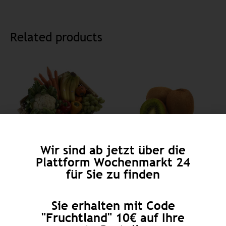
Related products
Wir sind ab jetzt über die
Plattform Wochenmarkt 24
für Sie zu finden
Bunte Kiste
Kiwi mittel
€
14,95
€
0,49
FROM:
Enthält 7% MwSt.
Enthält 7% MwSt.
Sie erhalten mit Code
zzgl.
Versand
zzgl.
Versand
"Fruchtland" 10€ auf Ihre
Lieferzeit: ca. 2-3 Werktage
Lieferzeit: ca. 1-2 Werktage