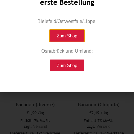
erste Bestellung
Select options
Add to cart
Bielefeld/Ostwestfale/Lippe:
Zum Shop
Osnabrück und Umland:
Zum Shop
Bananen (diverse)
Bananen (Chiquita)
€
1,99
/kg
€
2,49
/ kg
Enthält 7% MwSt.
Enthält 7% MwSt.
zzgl.
Versand
zzgl.
Versand
Lieferzeit: ca. 1-2 Werktage
Lieferzeit: ca. 1-2 Werktage