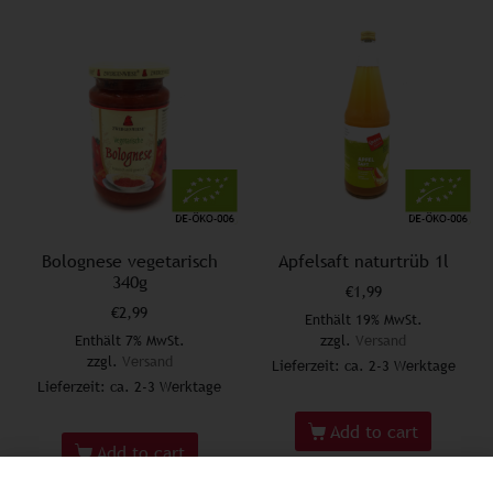
Bolognese vegetarisch
Apfelsaft naturtrüb 1l
340g
€
1,99
€
2,99
Enthält 19% MwSt.
Enthält 7% MwSt.
zzgl.
Versand
zzgl.
Versand
Lieferzeit: ca. 2-3 Werktage
Lieferzeit: ca. 2-3 Werktage
Add to cart
Add to cart