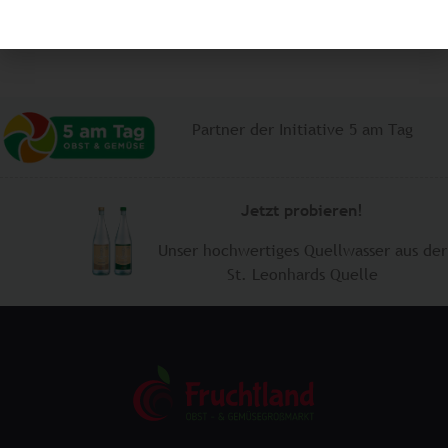
Partner der Initiative 5 am Tag
Jetzt probieren!
Unser hochwertiges Quellwasser aus der
​St. Leonhards Quelle