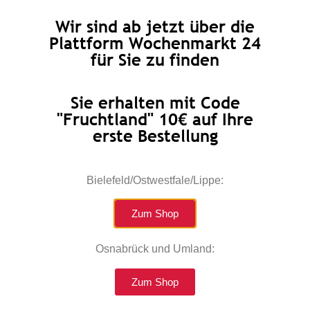
Wir sind ab jetzt über die
Plattform Wochenmarkt 24
für Sie zu finden
Sie erhalten mit Code
"Fruchtland" 10€ auf Ihre
erste Bestellung
Süßrahmbutter 250g
Frische Milch 1l 3,5%
Bielefeld/Ostwestfale/Lippe:
länger haltbar
€
3,49
€
1,99
Zum Shop
Enthält 7% MwSt.
zzgl.
Versand
Enthält 7% MwSt.
zzgl.
Versand
Lieferzeit: ca. 2-3 Werktage
Osnabrück und Umland:
Lieferzeit: ca. 2-3 Werktage
Zum Shop
Add to cart
Add to cart