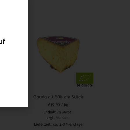
uf
Gouda alt 50% am Stück
€
19,90
/ kg
Enthält 7% MwSt.
zzgl.
Versand
Lieferzeit: ca. 2-3 Werktage