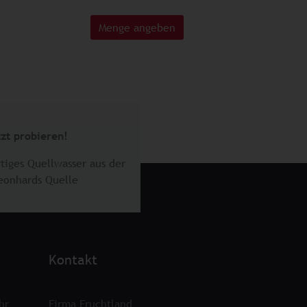
Menge angeben
tzt probieren!
tiges Quellwasser aus der
Leonhards Quelle
Kontakt
hr
Firma Fruchtland