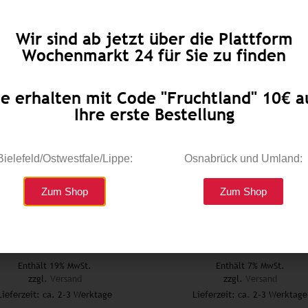
Wir sind ab jetzt über die Plattform
Wochenmarkt 24 für Sie zu finden
ie erhalten mit Code "Fruchtland" 10€ a
Ihre erste Bestellung
Bielefeld/Ostwestfale/Lippe:
Osnabrück und Umland:
Zum Shop
Zum Shop
Wein rose 0,7l
Süßrahmbutter 250g
€
4,99
€
3,49
Enthält 19% MwSt.
Enthält 7% MwSt.
zzgl.
Versand
zzgl.
Versand
Lieferzeit: ca. 2-3 Werktage
Lieferzeit: ca. 2-3 Werktage