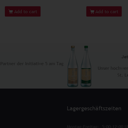
Add to cart
Add to cart
Je
Partner der Initiative 5 am Tag
Unser hochwer
​St. 
Lagergeschäftszeiten
Montag-Freitag: 5:00-12:00 U