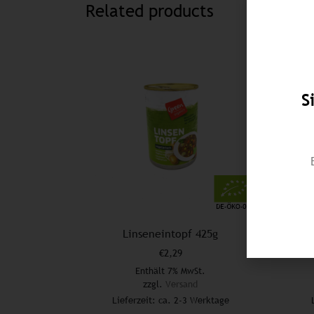
Related products
S
Linseneintopf 425g
€
2,29
Enthält 7% MwSt.
zzgl.
Versand
Lieferzeit: ca. 2-3 Werktage