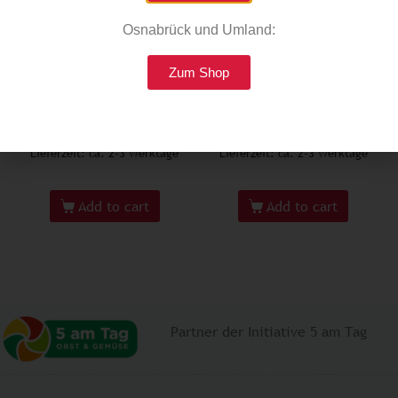
Osnabrück und Umland:
Linseneintopf 425g
Wein rot 0,7l
Zum Shop
€
2,29
€
6,99
Enthält 7% MwSt.
Enthält 19% MwSt.
zzgl.
Versand
zzgl.
Versand
Lieferzeit: ca. 2-3 Werktage
Lieferzeit: ca. 2-3 Werktage
Add to cart
Add to cart
Partner der Initiative 5 am Tag