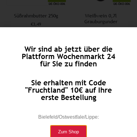
Süßrahmbutter 250g
Weißwein 0,7l
Grauburgunder
€
3,49
€
7,99
Enthält 7% MwSt.
zzgl.
Versand
Enthält 19% MwSt.
zzgl.
Versand
Lieferzeit: ca. 2-3 Werktage
Wir sind ab jetzt über die
Lieferzeit: ca. 2-3 Werktage
Plattform Wochenmarkt 24
für Sie zu finden
Add to cart
Add to cart
Sie erhalten mit Code
"Fruchtland" 10€ auf Ihre
erste Bestellung
Bielefeld/Ostwestfale/Lippe:
Zum Shop